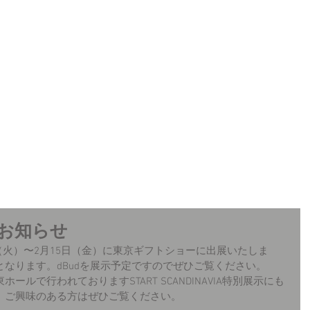
​ニュース
お知らせ
12日（火）〜2月15日（金）に東京ギフトショーに出展いたしま
なります。dBudを展示予定ですのでぜひご覧ください。
東ホールで行われておりますSTART SCANDINAVIA特別展示にも
。ご興味のある方はぜひご覧ください。