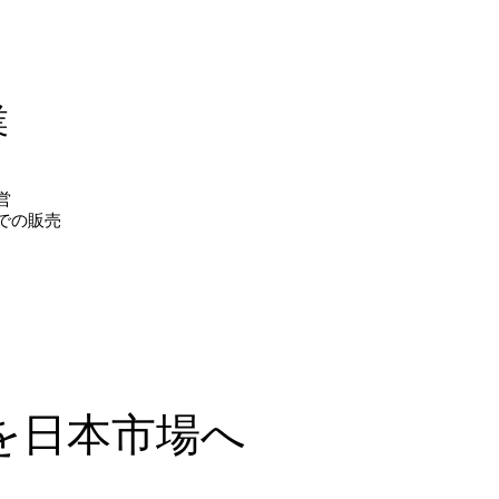
業
営
での販売
を日本市場へ