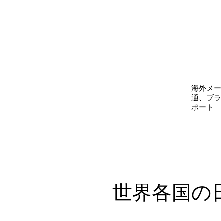
海外メー
通、ブラ
ポート
​世界各国