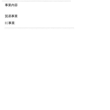
​事業内容
​貿易事業
EC事業
​PLUSULTRA株式会社
〒160-0022
東京都新宿区新宿1丁目36番2号 新宿第七葉